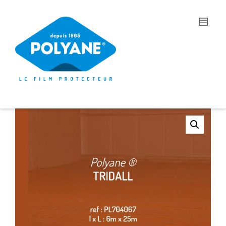
I'm looking for
product
in a size
size
.
Show me the
colour
items.
Super Search