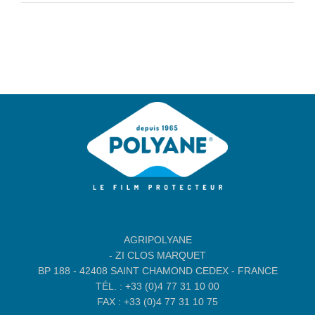
AGRIPOLYANE
- ZI CLOS MARQUET
BP 188 - 42408 SAINT CHAMOND CEDEX - FRANCE
TÉL. : +33 (0)4 77 31 10 00
FAX : +33 (0)4 77 31 10 75