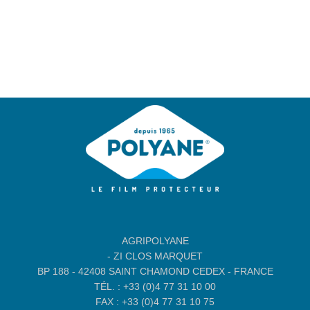
AGRIPOLYANE
- ZI CLOS MARQUET
BP 188 - 42408 SAINT CHAMOND CEDEX - FRANCE
TÉL. : +33 (0)4 77 31 10 00
FAX : +33 (0)4 77 31 10 75