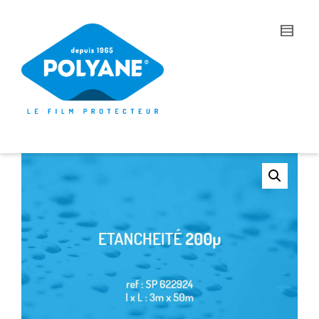
I'm looking for
product
in a size
size
.
Show me the
colour
items.
Super Search