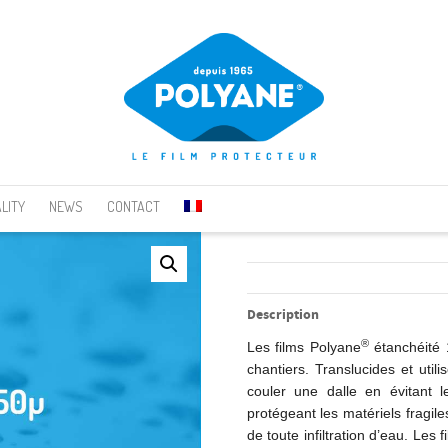
. Show me the
colour
items.
LITY
NEWS
CONTACT
Description
®
Les films Polyane
étanchéité 1
chantiers. Translucides et uti
couler une dalle en évitant 
protégeant les matériels fragil
de toute infiltration d’eau. Les 