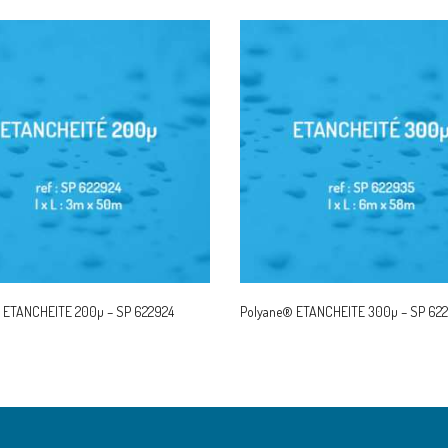
 ETANCHEITE 200µ – SP 622924
Polyane® ETANCHEITE 300µ – SP 62
AD MORE
READ MORE