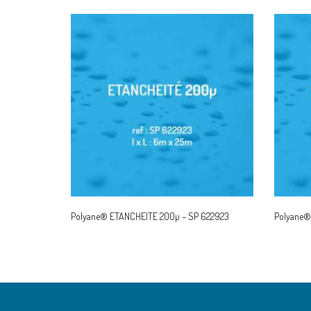
Polyane® ETANCHEITE 200µ – SP 622923
Polyane®
READ MORE
RE