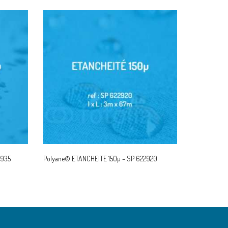
2935
Polyane® ETANCHEITE 15Oµ – SP 622920
READ MORE