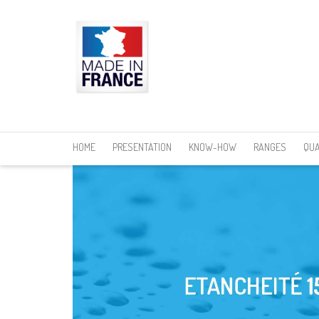
I'm looking for
product
in a size
size
HOME
PRESENTATION
KNOW-HOW
RANGES
QUA