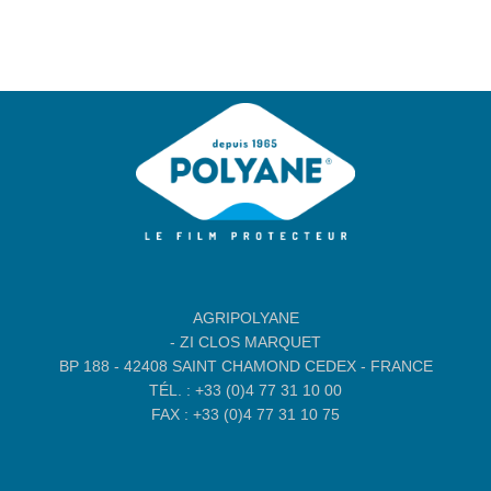
AGRIPOLYANE
- ZI CLOS MARQUET
BP 188 - 42408 SAINT CHAMOND CEDEX - FRANCE
TÉL. : +33 (0)4 77 31 10 00
FAX : +33 (0)4 77 31 10 75