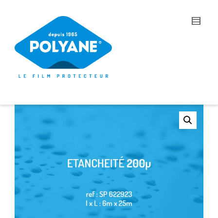
I'm looking for
product
in a size
size
.
Show me the
colour
items.
Super Search