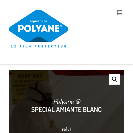
I'm looking for
product
in a size
size
.
Show me the
colour
items.
Super Search