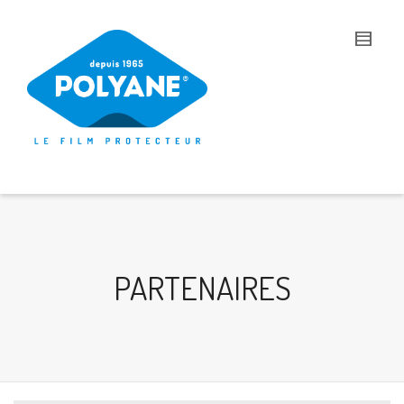
I'm looking for
product
in a size
size
.
Show me the
colour
items.
Super Search
PARTENAIRES