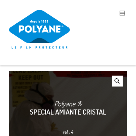
I'm looking for
product
in a size
size
.
Show me the
colour
items.
Super Search